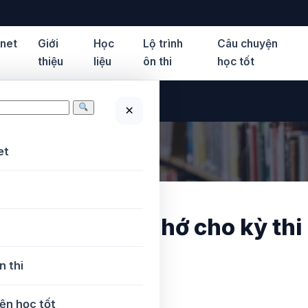
y
.net
Giới
Học
Lộ trình
Câu chuyện
thiệu
liệu
ôn thi
học tốt
×
iác cần nhớ cho kỳ…
et
ợng giác cần nhớ cho kỳ thi
n thi
ện học tốt