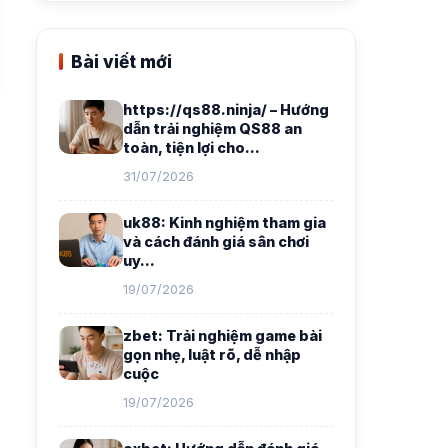
Bài viết mới
https://qs88.ninja/ – Hướng
dẫn trải nghiệm QS88 an
toàn, tiện lợi cho…
31/07/2026
uk88: Kinh nghiệm tham gia
và cách đánh giá sân chơi
uy…
19/07/2026
zbet: Trải nghiệm game bài
gọn nhẹ, luật rõ, dễ nhập
cuộc
19/07/2026