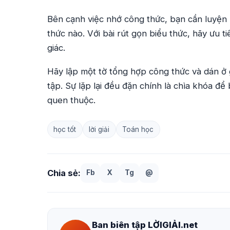
Bên cạnh việc nhớ công thức, bạn cần luyện
thức nào. Với bài rút gọn biểu thức, hãy ưu
giác.
Hãy lập một tờ tổng hợp công thức và dán ở g
tập. Sự lặp lại đều đặn chính là chìa khóa đ
quen thuộc.
học tốt
lời giải
Toán học
Chia sẻ:
Fb
X
Tg
@
Ban biên tập LỜIGIẢI.net