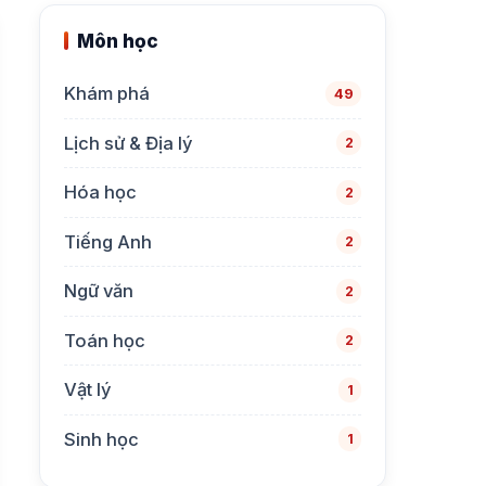
thi,
Môn học
lời
giải
Khám phá
49
Lịch sử & Địa lý
2
Hóa học
2
Tiếng Anh
2
Ngữ văn
2
Toán học
2
Vật lý
1
Sinh học
1