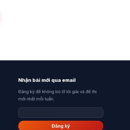
Nhận bài mới qua email
Đăng ký để không bỏ lỡ lời giải và đề thi
mới nhất mỗi tuần.
Nhập
email
của
Đăng ký