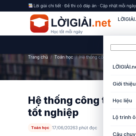
Lời giải chi tiết · Đề thi có đáp án · Cập nhật mỗi ngà
LỜIGIẢI
Tìm
bài,
Trang chủ
/
Toán học
/
Hệ thống công thức lượng g
đề
LỜIGIẢI.n
thi,
lời
Giới thiệu
giải
Hệ thống công thức lư
Học liệu
tốt nghiệp
Lộ trình ô
17/06/2026
3 phút đọc
Toán học
Câu chuy