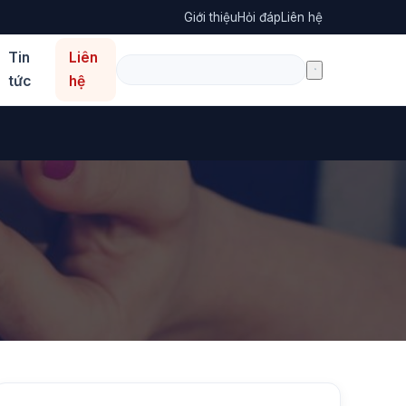
Giới thiệu
Hỏi đáp
Liên hệ
Tin
Liên
Tìm
tức
hệ
bài,
đề
thi,
lời
giải