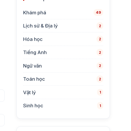
lời
giải
Khám phá
49
Lịch sử & Địa lý
2
Hóa học
2
Tiếng Anh
2
Ngữ văn
2
Toán học
2
Vật lý
1
Sinh học
1