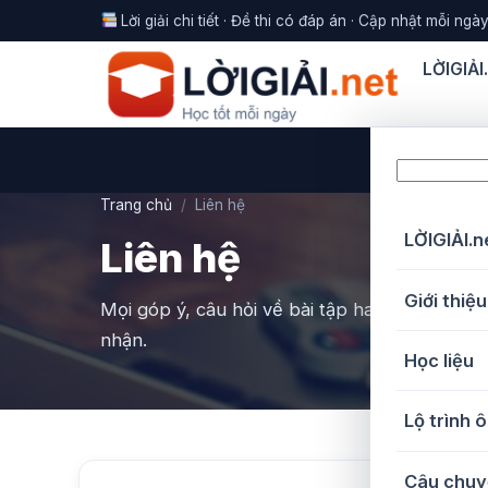
Lời giải chi tiết · Đề thi có đáp án · Cập nhật mỗi ngà
LỜIGIẢI
Tìm
bài,
Trang chủ
/
Liên hệ
đề
LỜIGIẢI.n
Liên hệ
thi,
lời
Giới thiệu
Mọi góp ý, câu hỏi về bài tập hay đề nghị hợ
giải
nhận.
Học liệu
Lộ trình ô
Câu chuy