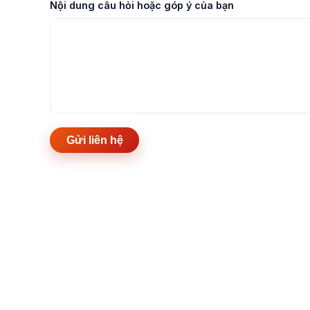
Nội dung câu hỏi hoặc góp ý của bạn
Gửi liên hệ