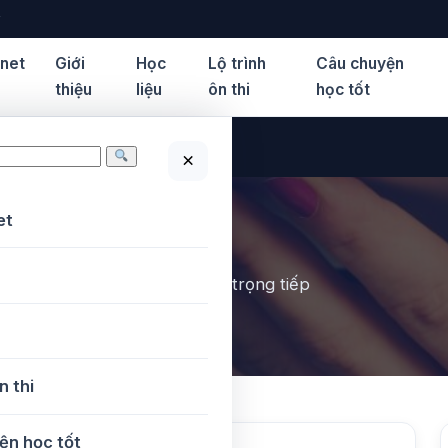
y
.net
Giới
Học
Lộ trình
Câu chuyện
thiệu
liệu
ôn thi
học tốt
×
et
p tác đều được chúng tôi trân trọng tiếp
n thi
ện học tốt