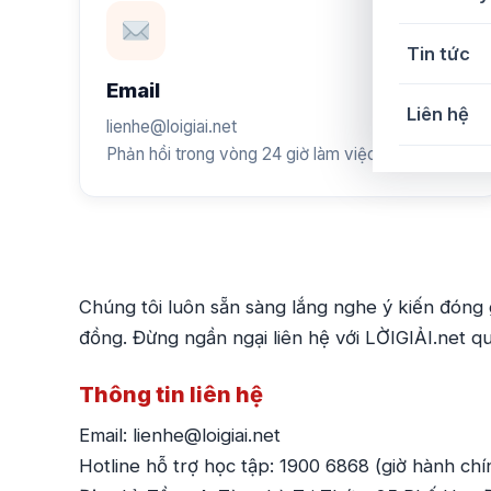
Tin tức
Email
Liên hệ
lienhe@loigiai.net
Phản hồi trong vòng 24 giờ làm việc.
Chúng tôi luôn sẵn sàng lắng nghe ý kiến đóng g
đồng. Đừng ngần ngại liên hệ với LỜIGIẢI.net q
Thông tin liên hệ
Email:
lienhe@loigiai.net
Hotline hỗ trợ học tập: 1900 6868 (giờ hành chí