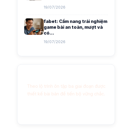
19/07/2026
fabet: Cẩm nang trải nghiệm
game bài an toàn, mượt và
có…
19/07/2026
Học tốt mỗi ngày
Theo lộ trình ôn tập ba giai đoạn được
thiết kế bài bản để tiến bộ vững chắc.
Xem lộ trình