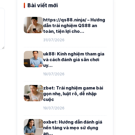
Bài viết mới
https://qs88.ninja/ – Hướng
dẫn trải nghiệm QS88 an
toàn, tiện lợi cho…
31/07/2026
uk88: Kinh nghiệm tham gia
và cách đánh giá sân chơi
uy…
19/07/2026
zbet: Trải nghiệm game bài
gọn nhẹ, luật rõ, dễ nhập
cuộc
19/07/2026
oxbet: Hướng dẫn đánh giá
nền tảng và mẹo sử dụng
an…