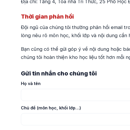
Địa chỉ: Tầng 4, Tòa nhà Tri Thức, 25 Phố Học
Thời gian phản hồi
Đội ngũ của chúng tôi thường phản hồi email tro
lòng nêu rõ môn học, khối lớp và nội dung cần 
Bạn cũng có thể gửi góp ý về nội dung hoặc báo 
chúng tôi hoàn thiện kho học liệu tốt hơn mỗi n
Gửi tin nhắn cho chúng tôi
Họ và tên
Chủ đề (môn học, khối lớp…)