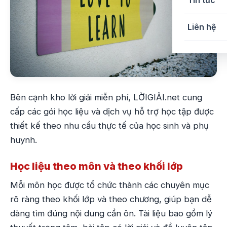
Liên hệ
Bên cạnh kho lời giải miễn phí, LỜIGIẢI.net cung
cấp các gói học liệu và dịch vụ hỗ trợ học tập được
thiết kế theo nhu cầu thực tế của học sinh và phụ
huynh.
Học liệu theo môn và theo khối lớp
Mỗi môn học được tổ chức thành các chuyên mục
rõ ràng theo khối lớp và theo chương, giúp bạn dễ
dàng tìm đúng nội dung cần ôn. Tài liệu bao gồm lý