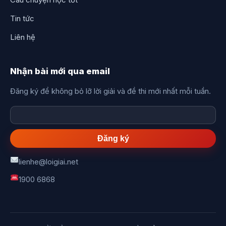
Tin tức
Liên hệ
Nhận bài mới qua email
Đăng ký để không bỏ lỡ lời giải và đề thi mới nhất mỗi tuần.
Nhập
email
của
Đăng ký
bạn
lienhe@loigiai.net
1900 6868