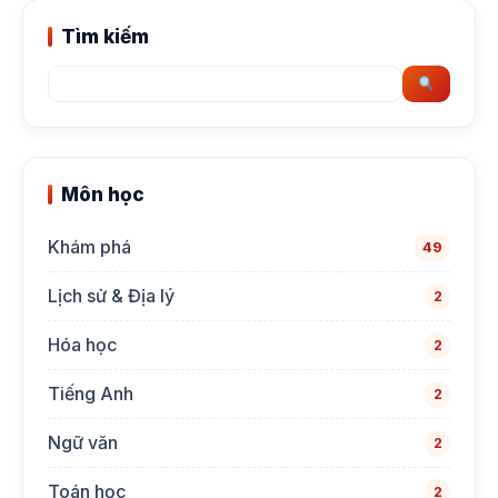
Tìm kiếm
Tìm
bài,
đề
thi,
Môn học
lời
giải
Khám phá
49
Lịch sử & Địa lý
2
Hóa học
2
Tiếng Anh
2
Ngữ văn
2
Toán học
2