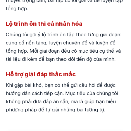
thuyết trọng tâm, bài tập có lời giải và đề luyện tập
tổng hợp.
Lộ trình ôn thi cá nhân hóa
Chúng tôi gợi ý lộ trình ôn tập theo từng giai đoạn:
củng cố nền tảng, luyện chuyên đề và luyện đề
tổng hợp. Mỗi giai đoạn đều có mục tiêu cụ thể và
tài liệu đi kèm để bạn theo dõi tiến độ của mình.
Hỗ trợ giải đáp thắc mắc
Khi gặp bài khó, bạn có thể gửi câu hỏi để được
hướng dẫn cách tiếp cận. Mục tiêu của chúng tôi
không phải đưa đáp án sẵn, mà là giúp bạn hiểu
phương pháp để tự giải những bài tương tự.